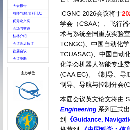
大会报告
ICGNC 2026会议将于
2
总师/名师/青科论坛
优秀论文奖
学会（CSAA）、
飞行器
会场与交通
术与系统全国重点实验
桂林介绍
TCNGC)、
中国自动化学
会议酒店预订
往届会议
TCUASAC)、
中
国自动
会议赞助
化学会机器人智能专业
(CAA EC)、
《制导、导
主办单位
制导、导航与控制分会
(
本届会议英文论文将由 Spr
Engineering
系列正式出
到
《
Guidance, Navigat
推荐到
《
中国科学：信